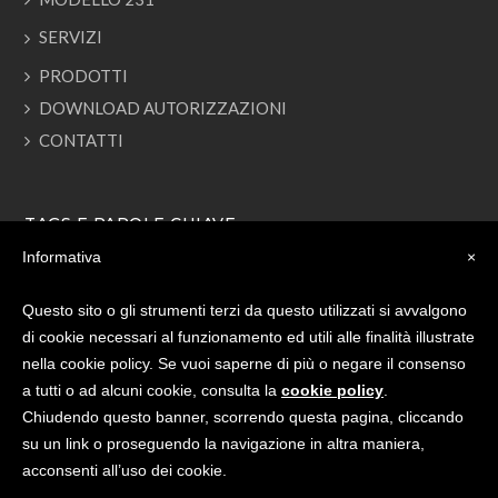
SERVIZI
PRODOTTI
DOWNLOAD AUTORIZZAZIONI
CONTATTI
TAGS E PAROLE CHIAVE
Informativa
×
RECUPERO ECOLOGICO PNEUMATICI
REP SRL
PFU
Questo sito o gli strumenti terzi da questo utilizzati si avvalgono
PNEUMATICI FUORI USO
PRODOTTI DA PFU
di cookie necessari al funzionamento ed utili alle finalità illustrate
RACCOLTA PNEUMATICI
RECUPERO PNEUMATICI
nella cookie policy. Se vuoi saperne di più o negare il consenso
a tutti o ad alcuni cookie, consulta la
cookie policy
.
Chiudendo questo banner, scorrendo questa pagina, cliccando
su un link o proseguendo la navigazione in altra maniera,
acconsenti all’uso dei cookie.
R.E.P. S.R.L.
| P.IVA 02343080988 |
PRIVACY & COOKIE